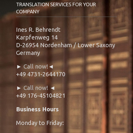
TRANSLATION SERVICES FOR YOUR
COMPANY
Ines R. Behrendt
Karpfenweg 14
D-26954 Nordenham / Lower Saxony
Germany
►
Call now!
◄
+49 4731-2644170
►
Call now!
◄
+49 176-45104821
Business Hours
Monday to Friday: