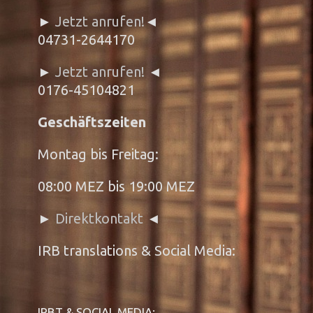
►
Jetzt anrufen!
◄
04731-2644170
►
Jetzt anrufen!
◄
0176-45104821
Geschäftszeiten
Montag bis Freitag:
08:00 MEZ bis 19:00 MEZ
►
Direktkontakt
◄
IRB translations & Social Media:
IRBT & SOCIAL MEDIA: