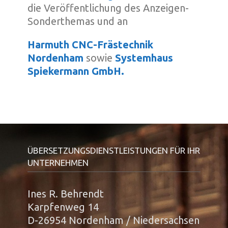
die Veröffentlichung des Anzeigen-
Sonderthemas und an
Harmuth CNC-Frästechnik
Nordenham
sowie
Systemhaus
Spiekermann GmbH.
ÜBERSETZUNGSDIENSTLEISTUNGEN FÜR IHR
UNTERNEHMEN
Ines R. Behrendt
Karpfenweg 14
D-26954 Nordenham / Niedersachsen