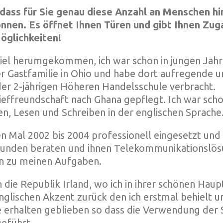
dass für Sie genau diese Anzahl an Menschen h
önnen. Es öffnet Ihnen Türen und gibt Ihnen Zu
öglichkeiten!
 viel herumgekommen, ich war schon in jungen Jahr
r Gastfamilie in Ohio und habe dort aufregende u
der 2-jährigen Höheren Handelsschule verbracht.
rieffreundschaft nach Ghana gepflegt. Ich war sch
en, Lesen und Schreiben in der englischen Sprache
ten Mal 2002 bis 2004 professionell eingesetzt u
atkunden beraten und ihnen Telekommunikationslö
n zu meinen Aufgaben.
 die Republik Irland, wo ich in ihrer schönen Hau
nglischen Akzent zurück den ich erstmal behielt 
 erhalten geblieben so dass die Verwendung der S
geführt.