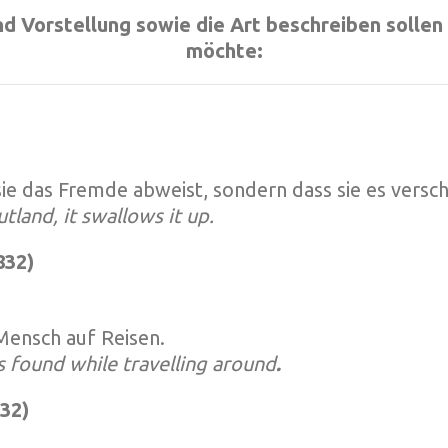
nd Vorstellung sowie die Art beschreiben solle
möchte:
 sie das Fremde abweist, sondern dass sie es versch
tland, it swallows it up.
832)
 Mensch auf Reisen.
s found while travelling around
.
32)