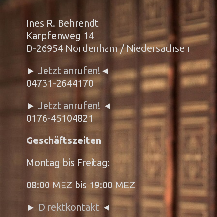
Ines R. Behrendt
Karpfenweg 14
D-26954 Nordenham / Niedersachsen
►
Jetzt anrufen!
◄
04731-2644170
►
Jetzt anrufen!
◄
0176-45104821
Geschäftszeiten
Montag bis Freitag:
08:00 MEZ bis 19:00 MEZ
►
Direktkontakt
◄