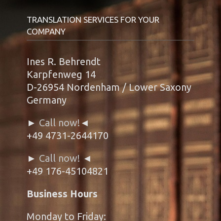
TRANSLATION SERVICES FOR YOUR
COMPANY
Ines R. Behrendt
Karpfenweg 14
D-26954 Nordenham / Lower Saxony
Germany
►
Call now!
◄
+49 4731-2644170
►
Call now!
◄
+49 176-45104821
Business Hours
Monday to Friday: